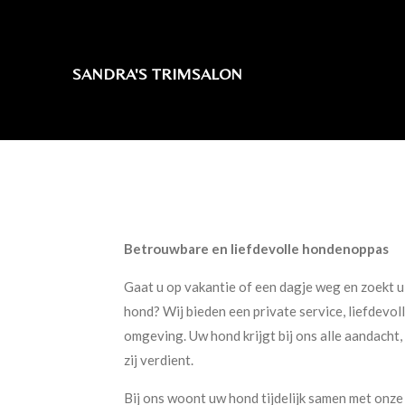
Ga
direct
naar
SANDRA'S TRIMSALON
de
hoofdinhoud
Betrouwbare en liefdevolle hondenoppas
Gaat u op vakantie of een dagje weg en zoekt 
hond? Wij bieden een private service, liefdevoll
omgeving. Uw hond krijgt bij ons alle aandacht,
zij verdient.
Bij ons woont uw hond tijdelijk samen met onze 